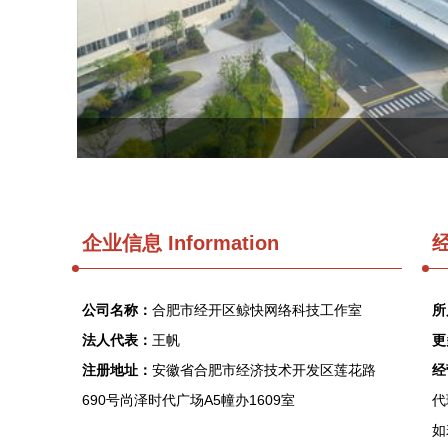
企业信息
Information
经
公司名称：
合肥市经开区鲸快网络科技工作室
所
法人代表：
王帆
更
注册地址：
安徽省合肥市经济技术开发区莲花路
经
690号尚泽时代广场A5幢办1609室
代
如